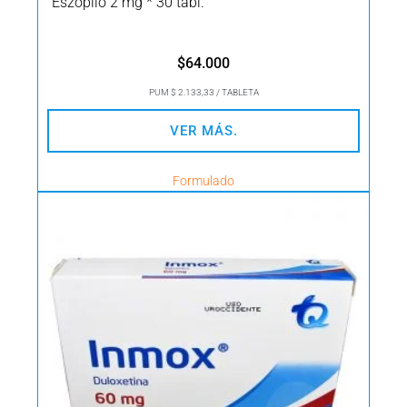
Eszopilo 2 mg * 30 tabl.
$
64.000
PUM $ 2.133,33 / TABLETA
VER MÁS.
Formulado