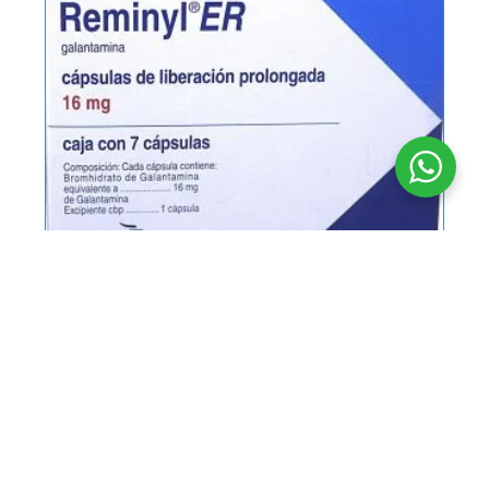
Reminyl ER 16 mg * 7 caps.
$
40.000
PUM $ 5.714,29 / CAPSULA