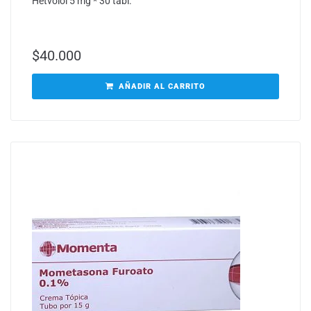
Hetvolol 5 mg * 30 tabl.
$
40.000
AÑADIR AL CARRITO