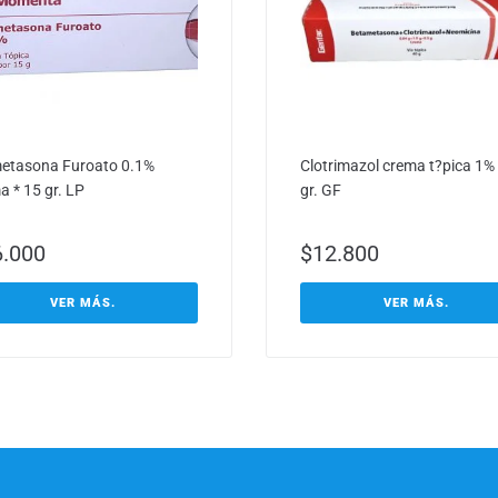
tasona Furoato 0.1%
Clotrimazol crema t?pica 1% 
a * 15 gr. LP
gr. GF
6.000
$
12.800
VER MÁS.
VER MÁS.