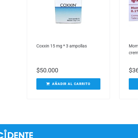
Coxxin 15 mg * 3 ampollas
Mome
crem
$
50.000
$
3
AÑADIR AL CARRITO