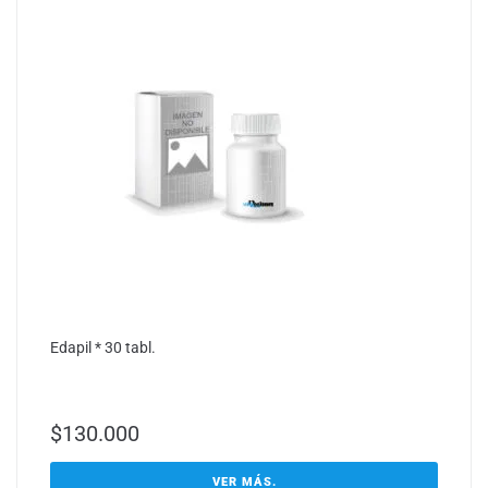
Edapil * 30 tabl.
$
130.000
VER MÁS.