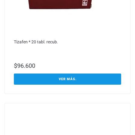
Tizafen * 20 tabl. recub.
$
96.600
VER MÁS.