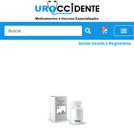
0
Iniciar Sesión o Registrarse