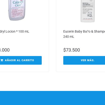
dryl Locion * 100 mL
Eucerin Baby Ba?o & Shamp
240 mL
3.000
$
73.500
AÑADIR AL CARRITO
VER MÁS.