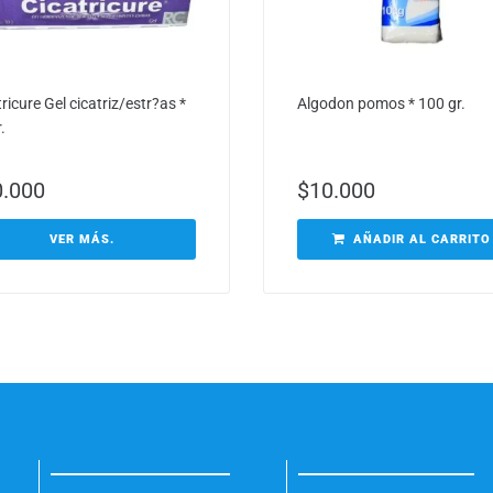
ricure Gel cicatriz/estr?as *
Algodon pomos * 100 gr.
.
0.000
$
10.000
VER MÁS.
AÑADIR AL CARRITO