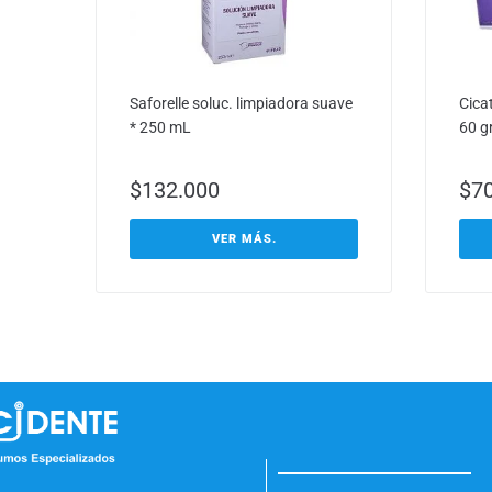
Saforelle soluc. limpiadora suave
Cicat
* 250 mL
60 gr
$
132.000
$
7
VER MÁS.