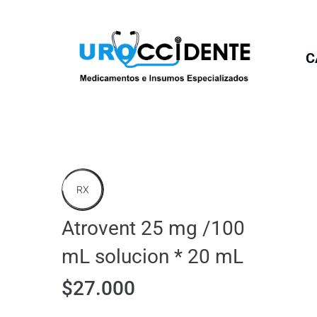
C
RX
Atrovent 25 mg /100
mL solucion * 20 mL
$
27.000