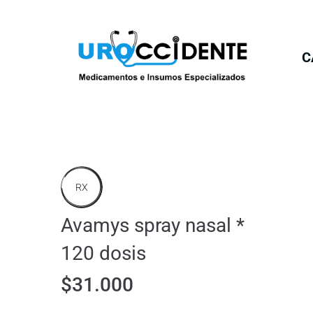
C
RX
Avamys spray nasal *
120 dosis
$
31.000