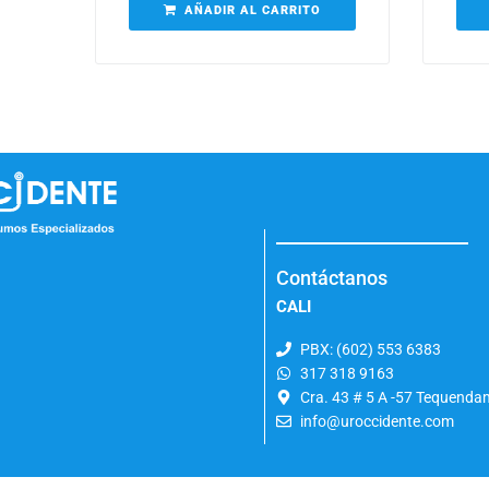
AÑADIR AL CARRITO
Contáctanos
CALI
PBX: (602) 553 6383
317 318 9163
Cra. 43 # 5 A -57 Tequend
info@uroccidente.com