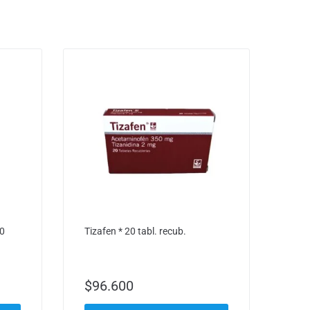
20
Tizafen * 20 tabl. recub.
$
96.600