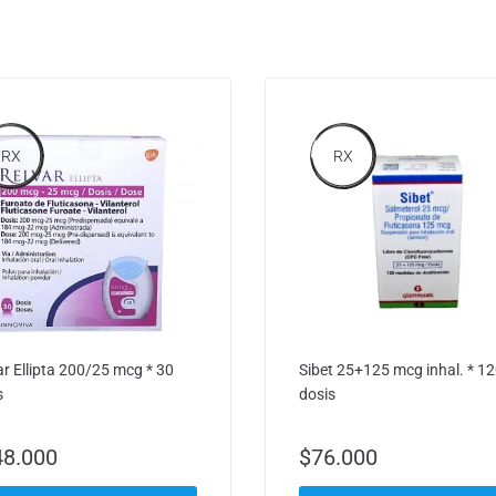
RX
RX
ar Ellipta 200/25 mcg * 30
Sibet 25+125 mcg inhal. * 1
s
dosis
48.000
$
76.000