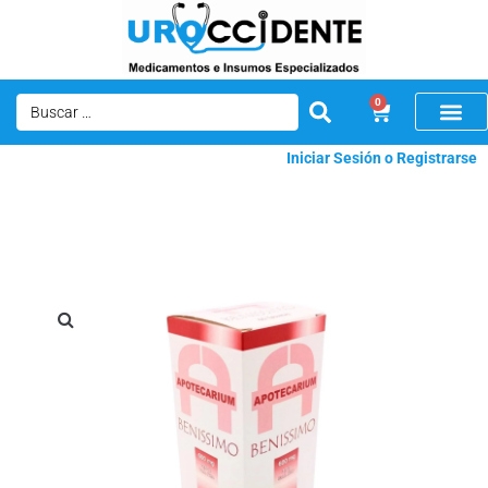
0
Iniciar Sesión o Registrarse