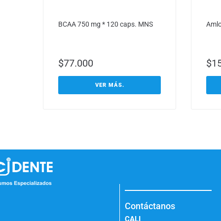
BCAA 750 mg * 120 caps. MNS
Amlo
$
77.000
$
1
VER MÁS.
Contáctanos
CALI