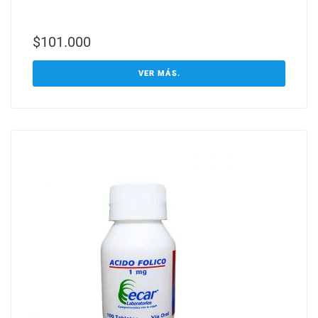
$
101.000
VER MÁS.