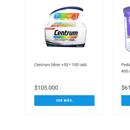
Centrum Silver +50 * 100 tabl.
Pedi
400 
$
105.000
$
6
VER MÁS.