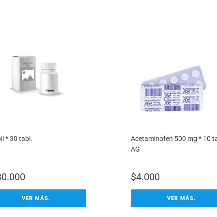
l * 30 tabl.
Acetaminofen 500 mg * 10 ta
AG
30.000
$
4.000
VER MÁS.
VER MÁS.