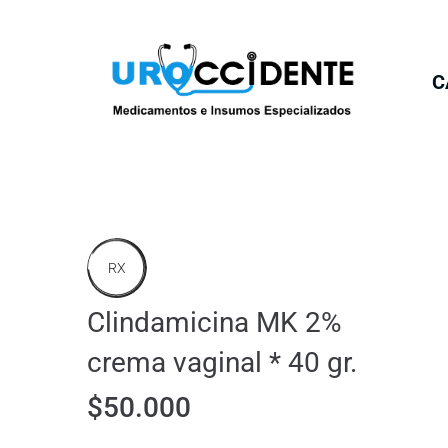
C
RX
Clindamicina MK 2%
crema vaginal * 40 gr.
$
50.000