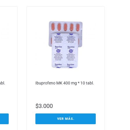
bl.
Ibuprofeno MK 400 mg * 10 tabl.
$
3.000
VER MÁS.