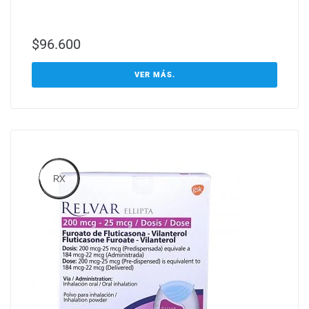
$
96.600
VER MÁS.
RX