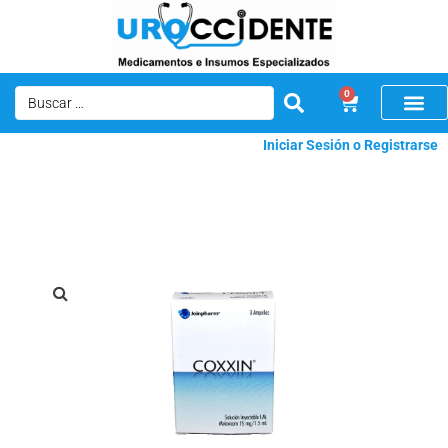
0
Iniciar Sesión o Registrarse