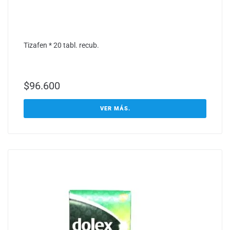
Tizafen * 20 tabl. recub.
$
96.600
VER MÁS.