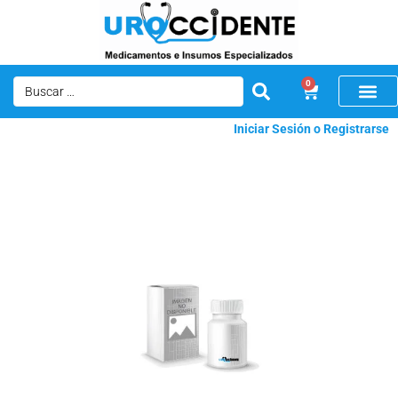
0
Iniciar Sesión o Registrarse