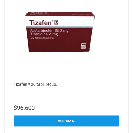
Tizafen * 20 tabl. recub.
$
96.600
VER MÁS.