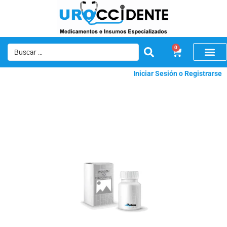
0
Iniciar Sesión o Registrarse