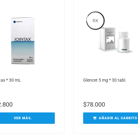
RX
tax * 30 mL
Glencet 5 mg * 30 tabl.
2.800
$
78.000
VER MÁS.
AÑADIR AL CARRITO