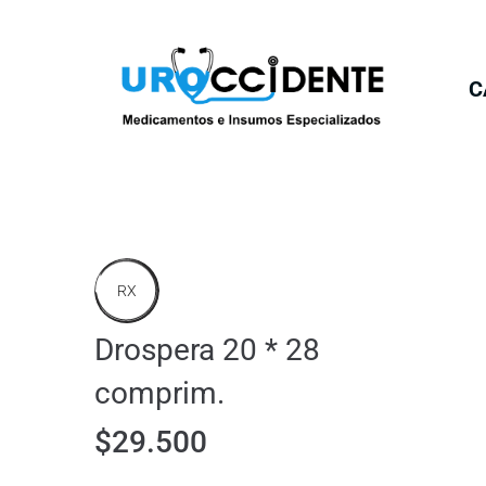
C
RX
Drospera 20 * 28
comprim.
$
29.500