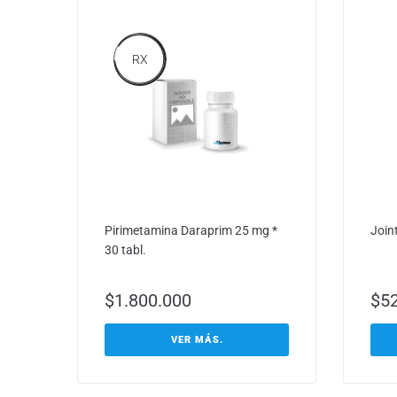
RX
Pirimetamina Daraprim 25 mg *
Join
30 tabl.
$
1.800.000
$
5
VER MÁS.