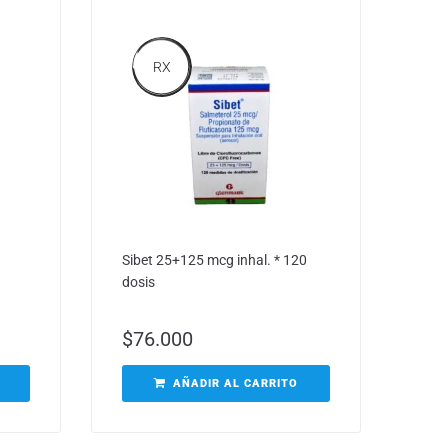
RX
Sibet 25+125 mcg inhal. * 120
dosis
$
76.000
AÑADIR AL CARRITO