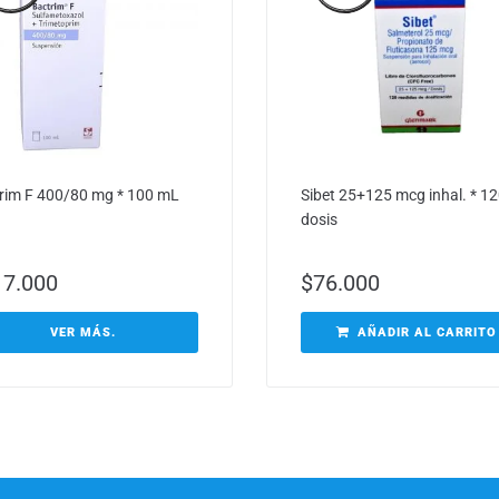
rim F 400/80 mg * 100 mL
Sibet 25+125 mcg inhal. * 1
dosis
17.000
$
76.000
VER MÁS.
AÑADIR AL CARRITO