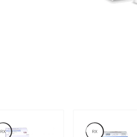
RX
RX