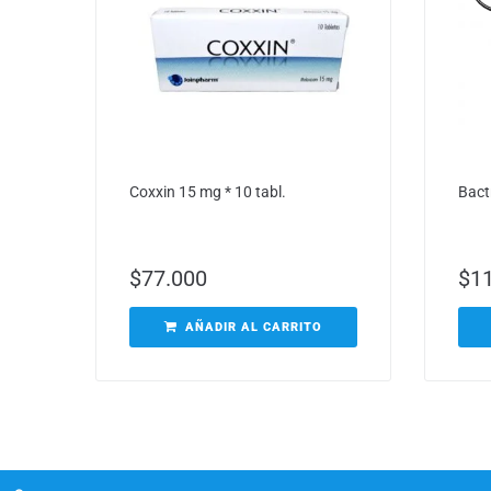
Coxxin 15 mg * 10 tabl.
Bact
$
77.000
$
1
AÑADIR AL CARRITO