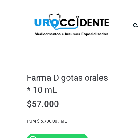
C
Farma D gotas orales
* 10 mL
$
57.000
PUM $ 5.700,00 / ML