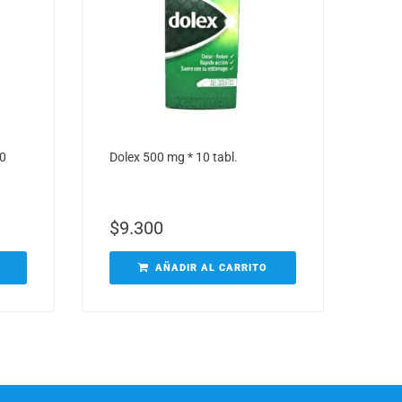
20
Dolex 500 mg * 10 tabl.
$
9.300
AÑADIR AL CARRITO