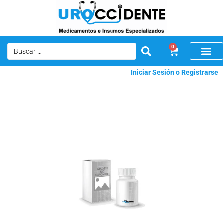
0
Iniciar Sesión o Registrarse