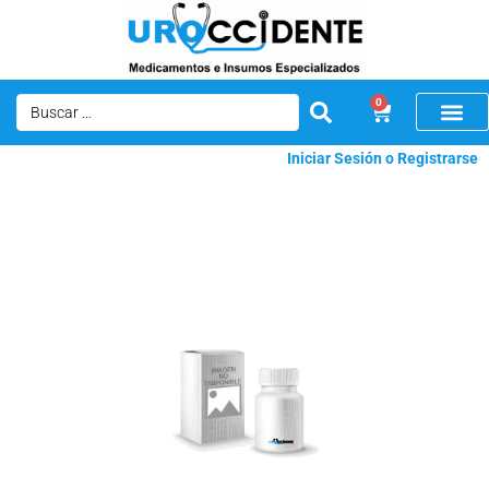
0
Iniciar Sesión o Registrarse