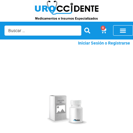
0
Iniciar Sesión o Registrarse