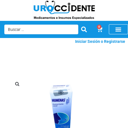
0
Iniciar Sesión o Registrarse