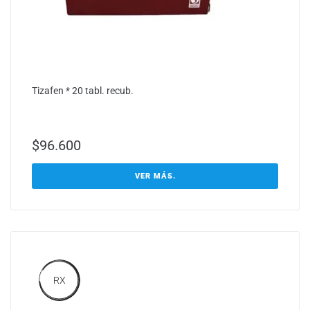
Tizafen * 20 tabl. recub.
$
96.600
VER MÁS.
RX