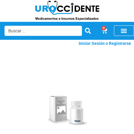
0
Iniciar Sesión o Registrarse