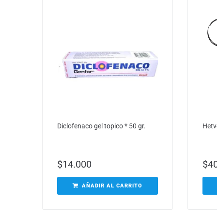
Diclofenaco gel topico * 50 gr.
Hetvo
$
14.000
$
4
AÑADIR AL CARRITO