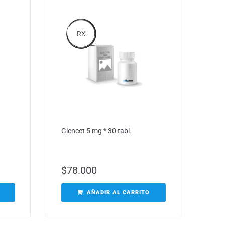
RX
Glencet 5 mg * 30 tabl.
$
78.000
AÑADIR AL CARRITO