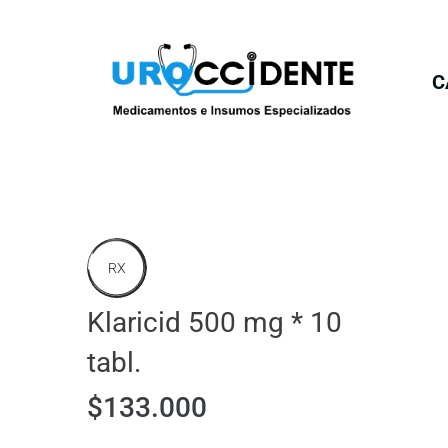
C
RX
Klaricid 500 mg * 10
tabl.
$
133.000