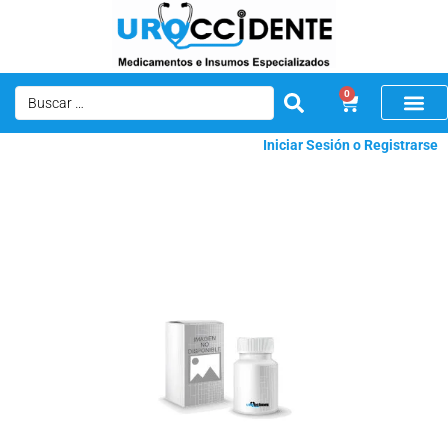
0
Iniciar Sesión o Registrarse