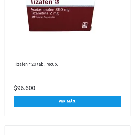
Tizafen * 20 tabl. recub.
$
96.600
VER MÁS.