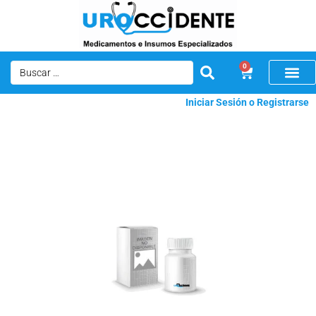
0
Iniciar Sesión o Registrarse