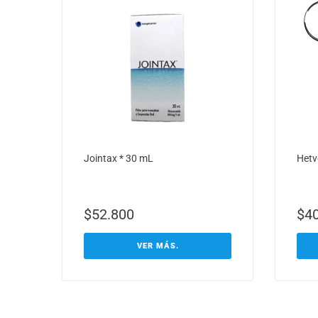
Jointax * 30 mL
Hetvo
$
52.800
$
4
VER MÁS.