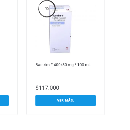
RX
Bactrim F 400/80 mg * 100 mL
$
117.000
VER MÁS.