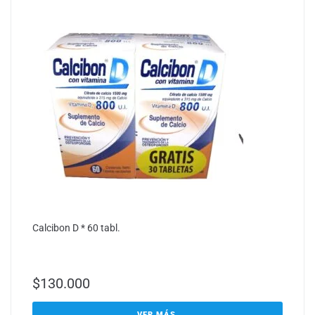
Calcibon D * 60 tabl.
$
130.000
VER MÁS.