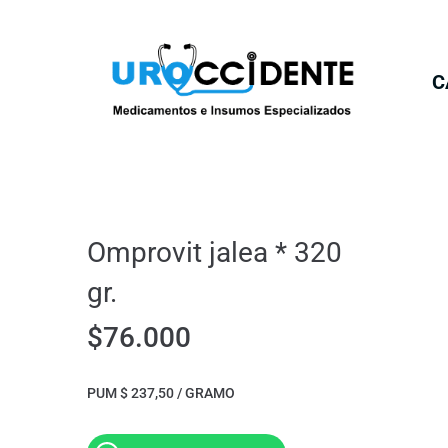
C
Omprovit jalea * 320
gr.
$
76.000
PUM $ 237,50 / GRAMO