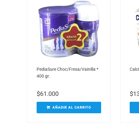
PediaSure Choc/Fresa/Vainilla *
Calci
400 gr.
$
61.000
$
1
AÑADIR AL CARRITO