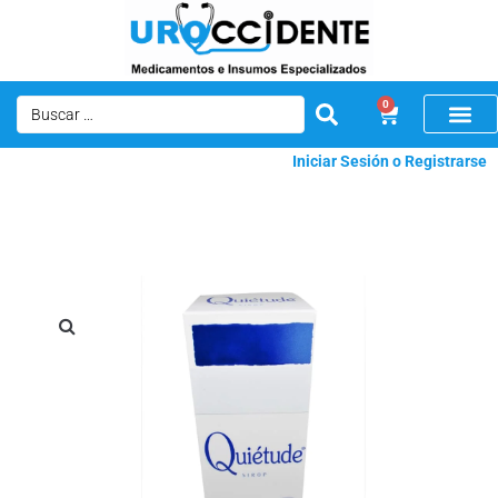
0
Iniciar Sesión o Registrarse