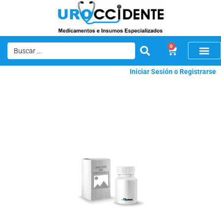
0
Iniciar Sesión o Registrarse