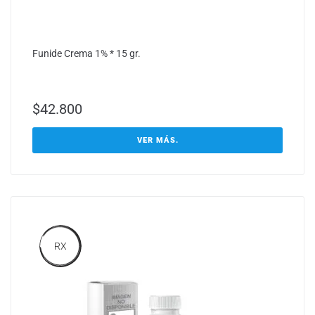
Funide Crema 1% * 15 gr.
$
42.800
VER MÁS.
RX