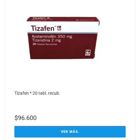
Tizafen * 20 tabl. recub.
$
96.600
VER MÁS.