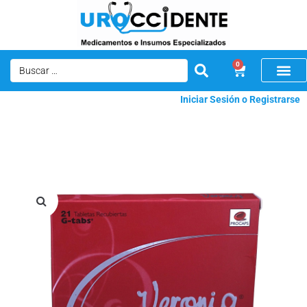
0
Iniciar Sesión o Registrarse