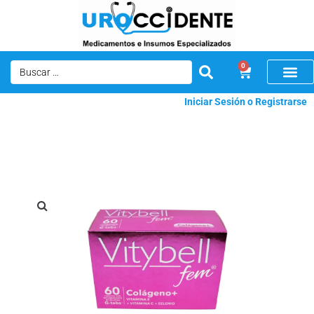
0
Iniciar Sesión o Registrarse