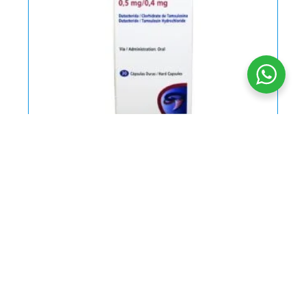
Duodart 0.5/0.4 mg * 30 caps.
$
76.600
PUM $ 2.553,33 / CAPSULA
AÑADIR AL CARRITO