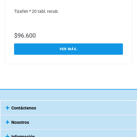
Tizafen * 20 tabl. recub.
$
96.600
VER MÁS.
Contáctenos
Nosotros
Información