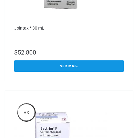
Jointax * 30 mL
$
52.800
VER MÁS.
RX