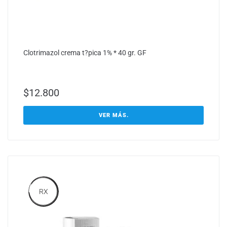
Clotrimazol crema t?pica 1% * 40 gr. GF
$
12.800
VER MÁS.
RX