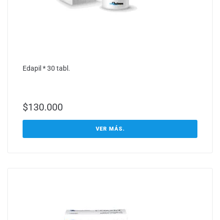
Edapil * 30 tabl.
$
130.000
VER MÁS.