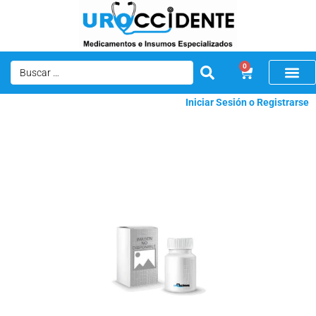
0
Iniciar Sesión o Registrarse