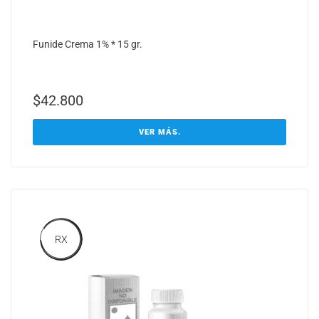
Funide Crema 1% * 15 gr.
$
42.800
VER MÁS.
RX