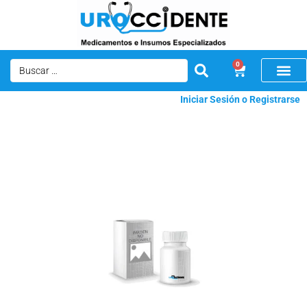
0
Iniciar Sesión o Registrarse