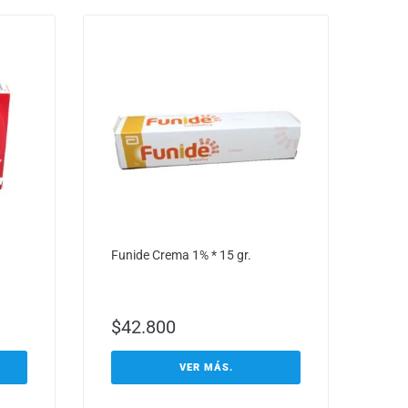
Funide Crema 1% * 15 gr.
$
42.800
VER MÁS.