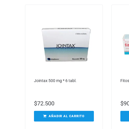
Jointax 500 mg * 6 tabl.
Fito
$
72.500
$
9
AÑADIR AL CARRITO