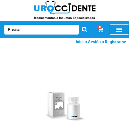
0
Iniciar Sesión o Registrarse