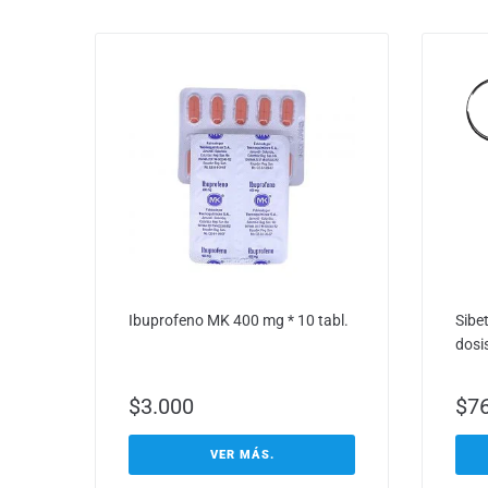
Ibuprofeno MK 400 mg * 10 tabl.
Sibe
dosi
$
3.000
$
7
VER MÁS.