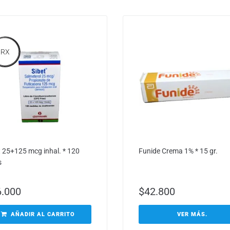
RX
t 25+125 mcg inhal. * 120
Funide Crema 1% * 15 gr.
s
6.000
$
42.800
AÑADIR AL CARRITO
VER MÁS.