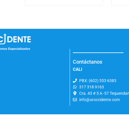
Contáctanos
CALI
PBX: (602) 553 6383
317 318 9163
Cra. 43 # 5 A -57 Tequend
info@uroccidente.com