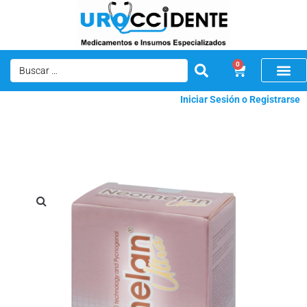
0
Iniciar Sesión o Registrarse