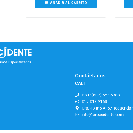
AÑADIR AL CARRITO
Contáctanos
CALI
PBX: (602) 553 6383
317 318 9163
Cra. 43 # 5 A -57 Tequend
info@uroccidente.com