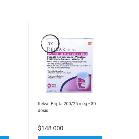
RX
Relvar Ellipta 200/25 mcg * 30
dosis
$
148.000