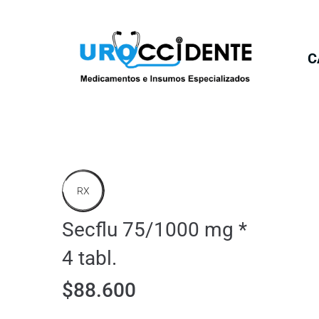
C
RX
Secflu 75/1000 mg *
4 tabl.
$
88.600