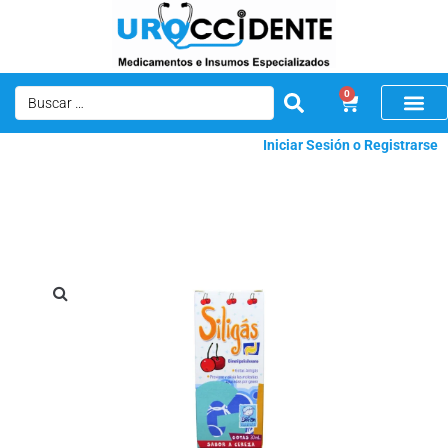
0
Iniciar Sesión o Registrarse